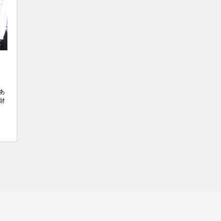
」
あ
財