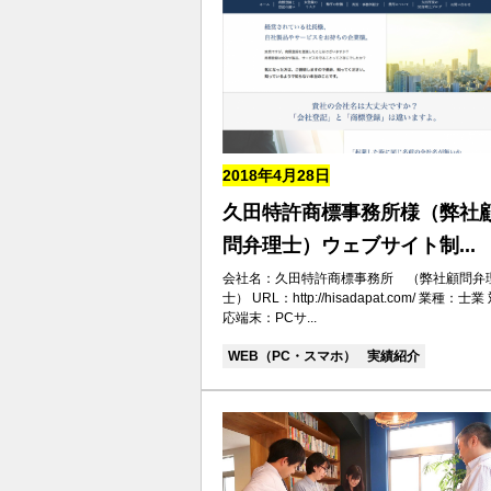
2018年4月28日
久田特許商標事務所様（弊社
問弁理士）ウェブサイト制...
会社名：久田特許商標事務所 （弊社顧問弁
士） URL：http://hisadapat.com/ 業種：士業
応端末：PCサ...
WEB（PC・スマホ）
実績紹介